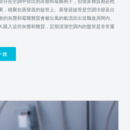
部分在空調中排出的灰塵和霉菌孢子，但很多雜質都必然
累，積聚在蒸發器的旋管上。蒸發器旋管是空調冷卻及出
散的灰塵和霉菌雜質會被出風的氣流吹出並飄進房間內。
人吸入這些灰塵和雜質，定期清潔空調內的盤管是非常重
一次