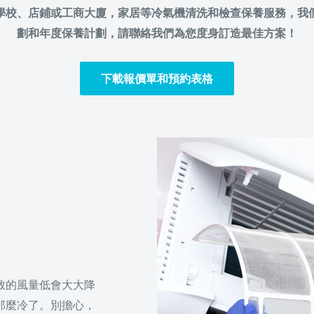
學校、店鋪或工商大廈，家居等冷氣機清洗和檢查保養服務，我
劃和年度保養計劃，請聯絡我們為您度身訂造最佳方案！
下載報價單和預約表格
致的風量低會大大降
那麼冷了。別擔心，