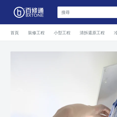
跳
BXTONE
到
百
內
修
容
首頁
裝修工程
小型工程
清拆還原工程
通