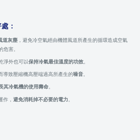
好處：
風道灰塵
，避免冷空氣經由機體風道所產生的循環造成空氣
的危害。
持乾淨外也可以
保持冷氣最佳溫度的功效
。
養而導致壓縮機高壓端過高所產生的
噪音
。
長其冷氣機的使用壽命
。
常運作，
避免消耗掉不必要的電力
。