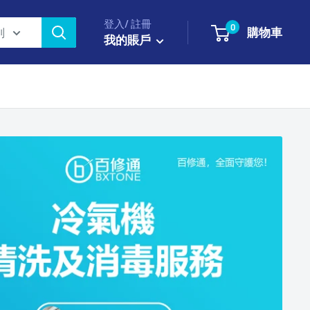
登入/ 註冊
0
購物車
別
我的賬戶